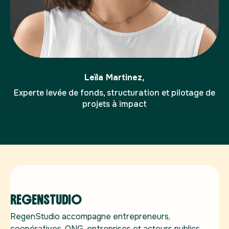
Leïla Martinez,
Experte levée de fonds, structuration et pilotage de
projets à impact
REGENSTUDIO
A
RegenStudio accompagne entrepreneurs,
Av
coopératives, ONG, entreprises et acteurs publics
en